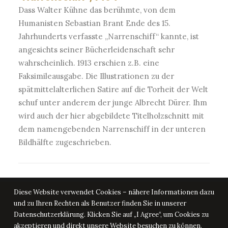
Dass Walter Kühne das berühmte, von dem
Humanisten Sebastian Brant Ende des 15.
Jahrhunderts verfasste „Narrenschiff“ kannte, ist
angesichts seiner Bücherleidenschaft sehr
wahrscheinlich. 1913 erschien z.B. eine
Faksimileausgabe. Die Illustrationen zu der
spätmittelalterlichen Satire auf die Torheit der Welt
schuf unter anderem der junge Albrecht Dürer. Ihm
wird auch der hier abgebildete Titelholzschnitt mit
dem namengebenden Narrenschiff in der unteren
Bildhälfte zugeschrieben.
Diese Website verwendet Cookies – nähere Informationen dazu
und zu Ihren Rechten als Benutzer finden Sie in unserer
© Kunstgeschichten Jamlitz 2025
Datenschutzerklärung. Klicken Sie auf „I Agree“, um Cookies zu
akzeptieren und direkt unsere Website besuchen zu können.