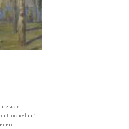
ypressen,
em Himmel mit
nenen