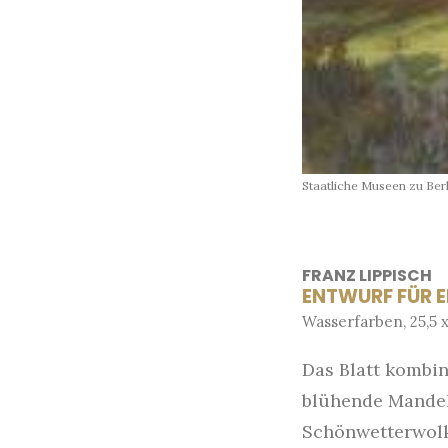
Staatliche Museen zu Berl
FRANZ LIPPISCH
ENTWURF FÜR E
Wasserfarben, 25,5 
Das Blatt kombin
blühende Mandel
Schönwetterwolk