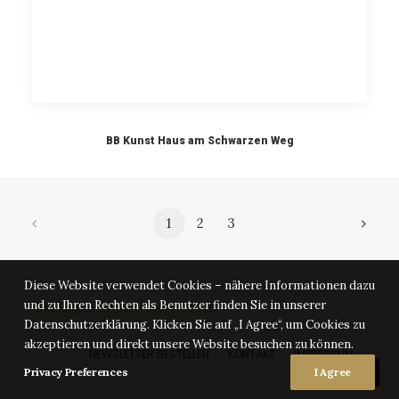
BB Kunst Haus am Schwarzen Weg
1
2
3
Diese Website verwendet Cookies – nähere Informationen dazu
und zu Ihren Rechten als Benutzer finden Sie in unserer
© Kunstgeschichten Jamlitz 2025
Datenschutzerklärung. Klicken Sie auf „I Agree“, um Cookies zu
akzeptieren und direkt unsere Website besuchen zu können.
NEWSLETTER BESTELLEN
KONTAKT
IMPRESSUM
DATENSCHUTZ
Privacy Preferences
I Agree